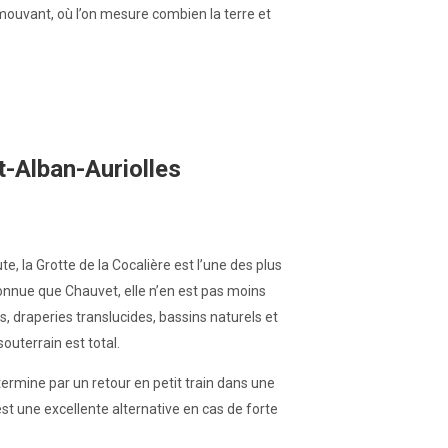
t émouvant, où l’on mesure combien la terre et
nt-Alban-Auriolles
, la Grotte de la Cocalière est l’une des plus
onnue que Chauvet, elle n’en est pas moins
es, draperies translucides, bassins naturels et
outerrain est total.
termine par un retour en petit train dans une
est une excellente alternative en cas de forte