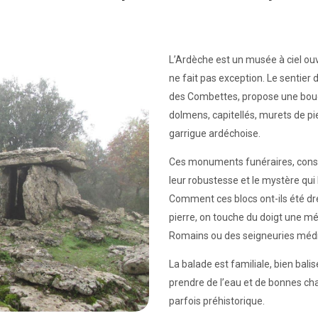
L’Ardèche est un musée à ciel ouve
ne fait pas exception. Le sentie
des Combettes, propose une boucl
dolmens, capitellés, murets de pi
garrigue ardéchoise.
Ces monuments funéraires, constru
leur robustesse et le mystère qui 
Comment ces blocs ont-ils été d
pierre, on touche du doigt une mé
Romains ou des seigneuries médi
La balade est familiale, bien bali
prendre de l’eau et de bonnes chaus
parfois préhistorique.