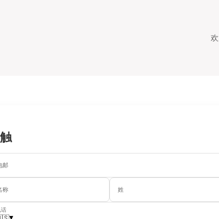
欢
触
电邮
名称
姓
电话
▾
🇸