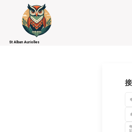
St Alban Auriolles
接
