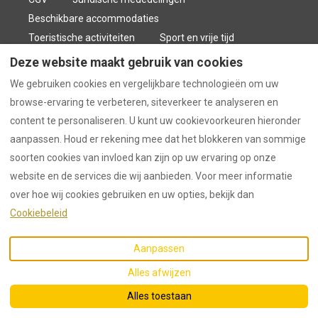
Beschikbare accommodaties
Toeristische activiteiten
Sport en vrije tijd
Stuur een bericht
Deze website maakt gebruik van cookies
We gebruiken cookies en vergelijkbare technologieën om uw
browse-ervaring te verbeteren, siteverkeer te analyseren en
Nederlands
EUR
+33 4 28 40 00 84
content te personaliseren. U kunt uw cookievoorkeuren hieronder
aanpassen. Houd er rekening mee dat het blokkeren van sommige
Saint-Alban-Auriolles
.
©
2026
Auriolles.fr
Alle
soorten cookies van invloed kan zijn op uw ervaring op onze
E-mail
:
rechten voorbehouden
-
website en de services die wij aanbieden. Voor meer informatie
contact@auriolles.fr
Aangedreven door
Lodgify
over hoe wij cookies gebruiken en uw opties, bekijk dan
Cookiebeleid
Aanpassen
Alles afwijzen
Alles toestaan