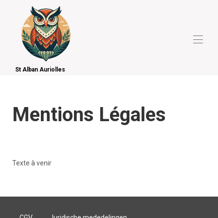
St Alban Auriolles
Welkom
Accommodatie beschikbaar in Auriolles
▾
Toeristische activiteiten
Mentions Légales
Sport en vrije tijd
Stuur een bericht
Texte à venir
CGV
Juridische mededelingen