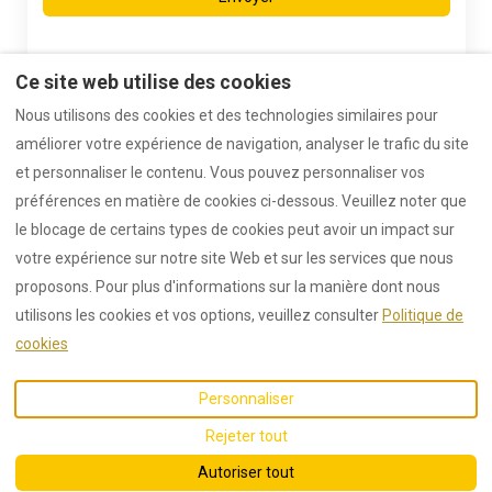
Ce site web utilise des cookies
Nous utilisons des cookies et des technologies similaires pour
améliorer votre expérience de navigation, analyser le trafic du site
et personnaliser le contenu. Vous pouvez personnaliser vos
CGV / CGU
Mentions Légales
préférences en matière de cookies ci-dessous. Veuillez noter que
Hébergements disponibles
le blocage de certains types de cookies peut avoir un impact sur
Activités Touristiques
Sports et Loisirs
votre expérience sur notre site Web et sur les services que nous
Envoyer un message
proposons. Pour plus d'informations sur la manière dont nous
utilisons les cookies et vos options, veuillez consulter
Politique de
cookies
Français
EUR
+33 4 28 40 00 84
Personnaliser
Saint-Alban-Auriolles
.
©
2026
Auriolles.fr
Tous
Rejeter tout
E-mail
:
droits réservés
- Powered
contact@auriolles.fr
by
Lodgify
Autoriser tout