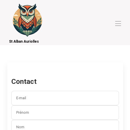
St Alban Auriolles
Accueil
Hébergements disponibles
▾
Activités Touristiques
Sports et Loisirs
Envoyer un message
Contact
E-mail
Prénom
Nom