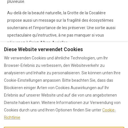
pluvieuse.
Au-delà de la beauté naturelle, la Grotte de la Cocalière
propose aussi un message sur la fragilité des écosystèmes
souterrains et l’importance de les préserver. Une sortie aussi
spectaculaire qu’instructive, à ne pas manquer si vous
séjournez à Saint-Alban-Auriolles.
Diese Website verwendet Cookies
Wir verwenden Cookies und ähnliche Technologien, um Ihr
Browser-Erlebnis zu verbessern, den Websiteverkehr zu
analysieren und Inhalte zu personalisieren. Sie können unten Ihre
AGB
Rechtliche Hinweise
Cookie-Einstellungen anpassen. Bitte beachten Sie, dass das
Verfügbare Unterkünfte
Blockieren einiger Arten von Cookies Auswirkungen auf Ihr
Touristische Aktivitäten
Sport und Freizeit
Erlebnis auf unserer Website und auf die von uns angebotenen
Senden Sie eine Nachricht
Dienste haben kann. Weitere Informationen zur Verwendung von
Cookies durch uns und Ihren Optionen finden Sie unter
Cookie-
Richtlinie
Deutsch
EUR
+33 4 28 40 00 84