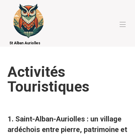
St Alban Auriolles
Startseite
Alle Objekte
▾
Touristische Aktivitäten
Activités
Sport und Freizeit
Kontaktieren Sie uns
Touristiques
1. Saint-Alban-Auriolles : un village
ardéchois entre pierre, patrimoine et